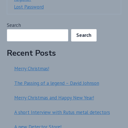
Lost Password
Search
Search
Recent Posts
Merry Christmas!
The Passing of a legend – David Johnson
Merry Christmas and Happy New Year!
A short Interview with Rutus metal detectors
A new Detector Store!