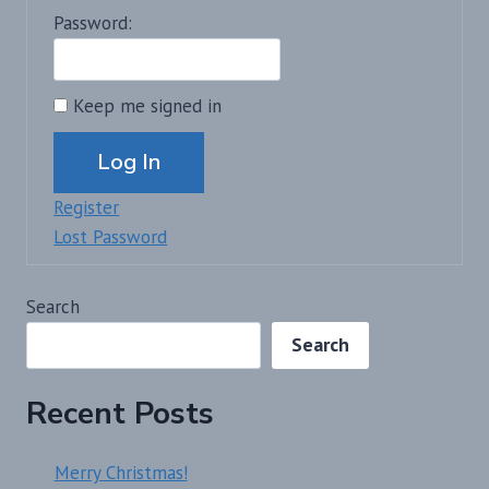
Password:
Keep me signed in
Alternative:
Log In
Register
Lost Password
Search
Search
Recent Posts
Merry Christmas!