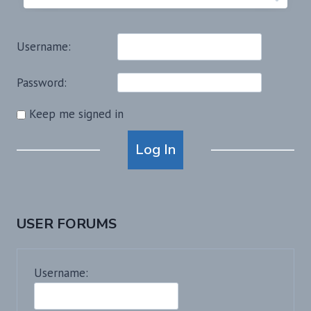
Username:
Password:
Keep me signed in
Alternative:
Log In
USER FORUMS
Username: