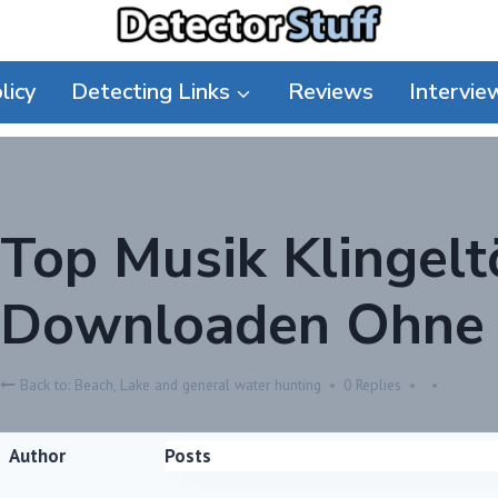
licy
Detecting Links
Reviews
Intervie
Top Musik Klingelt
Downloaden Ohne
Back to: Beach, Lake and general water hunting
0 Replies
Author
Posts