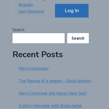
Alternative:
Register
Log In
Lost Password
Search
Search
Recent Posts
Merry Christmas!
The Passing of a legend – David Johnson
Merry Christmas and Happy New Year!
A short Interview with Rutus metal